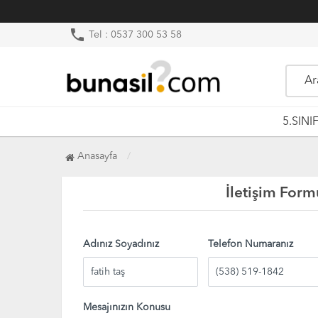
phone
Tel : 0537 300 53 58
5.SINI
Anasayfa
İletişim Form
Adınız Soyadınız
Telefon Numaranız
Mesajınızın Konusu