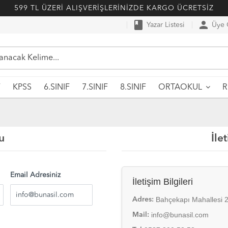
599 TL ÜZERİ ALIŞVERİŞLERİNİZDE KARGO ÜCRETSİZ
book
person
Yazar Listesi
Üye G
F
KPSS
6.SINIF
7.SINIF
8.SINIF
ORTAOKUL
u
İle
Email Adresiniz
İletişim Bilgileri
Bahçekapı Mahallesi 
Adres:
info@bunasil.com
Mail: