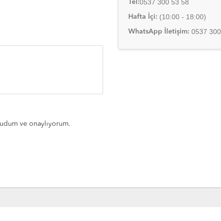
0537 300 53 58
Tel:
(10:00 - 18:00)
Hafta İçi:
0537 300
WhatsApp İletişim:
udum ve onaylıyorum.