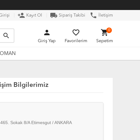
person_add
local_shipping
phone
irişi
Kayıt Ol
Sipariş Takibi
İletişim
person
favorite_border
shopping_cart
0
search
Giriş Yap
Favorilerim
Sepetim
ROMAN
tişim Bilgilerimiz
2465. Sokak 8/A Etimesgut / ANKARA