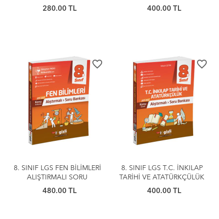
Föyleri
Soru Bankası
280.00 TL
400.00 TL
favorite_border
favorite_border
8. SINIF LGS FEN BİLİMLERİ
8. SINIF LGS T.C. İNKILAP
ALIŞTIRMALI SORU
TARİHİ VE ATATÜRKÇÜLÜK
BANKASI
ALIŞTIRMALI SORU
480.00 TL
400.00 TL
BANKASI