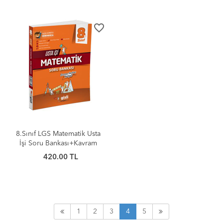
favorite_border
8.Sınıf LGS Matematik Usta
İşi Soru Bankası+Kavram
Haritası
420.00 TL
1
2
3
4
5