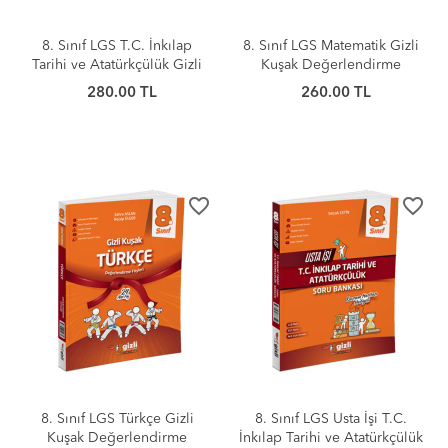
8. Sınıf LGS T.C. İnkılap
8. Sınıf LGS Matematik Gizli
Tarihi ve Atatürkçülük Gizli
Kuşak Değerlendirme
Kuşak Değerlendirme
Föyleri
280.00 TL
260.00 TL
Föyleri
favorite_border
favorite_border
8. Sınıf LGS Türkçe Gizli
8. Sınıf LGS Usta İşi T.C.
Kuşak Değerlendirme
İnkılap Tarihi ve Atatürkçülük