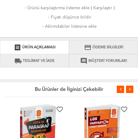
·
Ürünü karşılaştırma listeme ekle
(
Karşılaştır
)
·
Fiyatı düşünce bildir
·
Aklımdakiler listesine ekle
receipt
credit_card
ÜRÜN AÇIKLAMASI
ÖDEME BİLGİLERİ
local_shipping
comment
TESLİMAT VE İADE
MÜŞTERİ YORUMLARI
Bu Ürünler de İlginizi Çekebilir
favorite_border
favorite_border