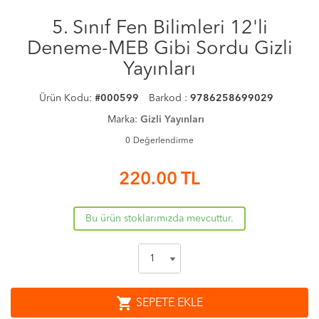
5. Sınıf Fen Bilimleri 12'li
Deneme-MEB Gibi Sordu Gizli
Yayınları
Ürün Kodu:
#000599
Barkod :
9786258699029
Marka:
Gizli Yayınları
0
Değerlendirme
220.00
TL
Bu ürün stoklarımızda mevcuttur.
shopping_cart
SEPETE EKLE