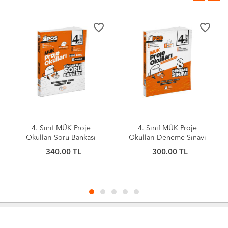
favorite_border
favorite_border
4. Sınıf MÜK Proje
4. Sınıf MÜK Proje
Okulları Soru Bankası
Okulları Deneme Sınavı
Eğitim Deposu Yayınları
Eğitim Deposu Yayınları
340.00 TL
300.00 TL