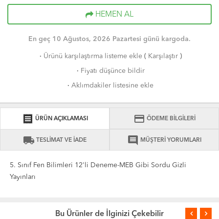
HEMEN AL
En geç 10 Ağustos, 2026 Pazartesi günü kargoda.
·
Ürünü karşılaştırma listeme ekle
(
Karşılaştır
)
·
Fiyatı düşünce bildir
·
Aklımdakiler listesine ekle
receipt
credit_card
ÜRÜN AÇIKLAMASI
ÖDEME BİLGİLERİ
local_shipping
comment
TESLİMAT VE İADE
MÜŞTERİ YORUMLARI
5. Sınıf Fen Bilimleri 12'li Deneme-MEB Gibi Sordu Gizli
Yayınları
Bu Ürünler de İlginizi Çekebilir