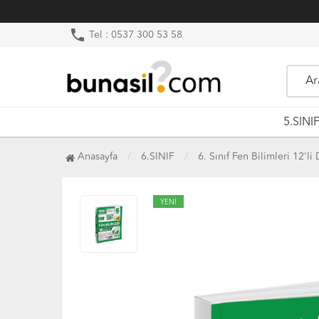
phone
Tel : 0537 300 53 58
5.SINI
Anasayfa
6.SINIF
6. Sınıf Fen Bilimleri 12'
YENİ