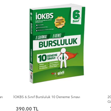
2027 5. Sınıf Fen Bilimleri Müfredatın Gizli Dergisi
20
Gizli Yayınları
Ya
750.00 TL