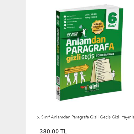
izli Yayınları
İOKBS 6.Sınıf Bursluluk 10 Deneme Sınavı
390.00 TL