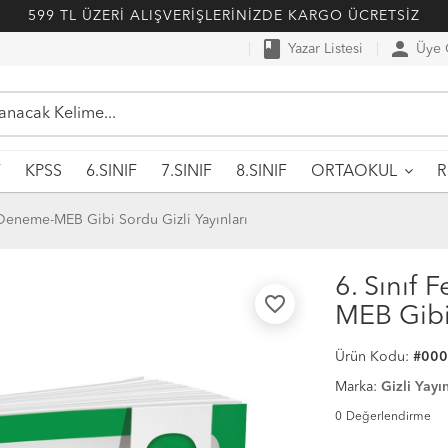
599 TL ÜZERİ ALIŞVERİŞLERİNİZDE KARGO ÜCRETSİZ
book
person
Yazar Listesi
Üye G
F
KPSS
6.SINIF
7.SINIF
8.SINIF
ORTAOKUL
li Deneme-MEB Gibi Sordu Gizli Yayınları
6. Sınıf 
favorite_border
MEB Gibi 
Ürün Kodu:
#00
Marka:
Gizli Yayın
0
Değerlendirme