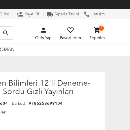
person_add
local_shipping
phone
irişi
Kayıt Ol
Sipariş Takibi
İletişim
person
favorite_border
shopping_cart
0
search
Giriş Yap
Favorilerim
Sepetim
ROMAN
Fen Bilimleri 12'li Deneme-
Sordu Gizli Yayınları
0604
Barkod :
9786258699104
ları