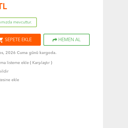
TL
rımızda mevcuttur.
ng_cart
SEPETE EKLE
HEMEN AL
os, 2026 Cuma günü kargoda.
rma listeme ekle
(
Karşılaştır
)
ildir
tesine ekle