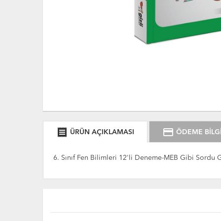
receipt
credit_card
ÜRÜN AÇIKLAMASI
ÖDEME BİLGİ
6. Sınıf Fen Bilimleri 12'li Deneme-MEB Gibi Sordu Gi