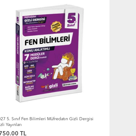
27 6. Sınıf Türkçe Müfredatın Gizli Dergisi Gizli
2027 6. Sınıf
yınları
Gizli Yayınlar
750.00 TL
750.00 