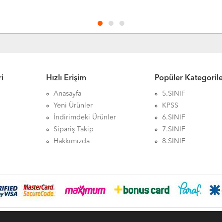
i
Hızlı Erişim
Popüler Kategoril
Anasayfa
5.SINIF
Yeni Ürünler
KPSS
İndirimdeki Ürünler
6.SINIF
Sipariş Takip
7.SINIF
Hakkımızda
8.SINIF