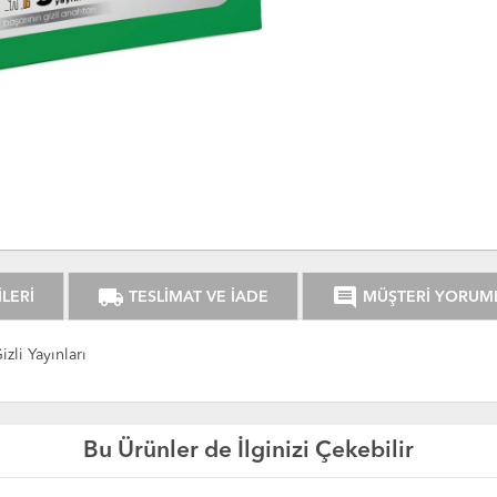
local_shipping
comment
LERİ
TESLİMAT VE İADE
MÜŞTERİ YORUM
zli Yayınları
Bu Ürünler de İlginizi Çekebilir