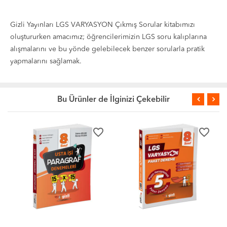
Gizli Yayınları LGS VARYASYON Çıkmış Sorular kitabımızı
oluştururken amacımız; öğrencilerimizin LGS soru kalıplarına
alışmalarını ve bu yönde gelebilecek benzer sorularla pratik
yapmalarını sağlamak.
Bu Ürünler de İlginizi Çekebilir
avorite_border
favorite_border
favorite_border