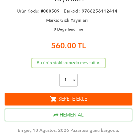
Ürün Kodu:
#000509
Barkod :
9786256112414
Marka:
Gizli Yayınları
0
Değerlendirme
560.00
TL
Bu ürün stoklarımızda mevcuttur.
shopping_cart
SEPETE EKLE
HEMEN AL
En geç 10 Ağustos, 2026 Pazartesi günü kargoda.