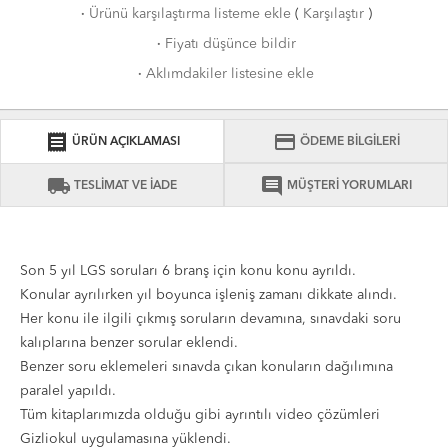
·
Ürünü karşılaştırma listeme ekle
(
Karşılaştır
)
·
Fiyatı düşünce bildir
·
Aklımdakiler listesine ekle
receipt
credit_card
ÜRÜN AÇIKLAMASI
ÖDEME BİLGİLERİ
local_shipping
comment
TESLİMAT VE İADE
MÜŞTERİ YORUMLARI
Son 5 yıl LGS soruları 6 branş için konu konu ayrıldı.
Konular ayrılırken yıl boyunca işleniş zamanı dikkate alındı.
Her konu ile ilgili çıkmış soruların devamına, sınavdaki soru
kalıplarına benzer sorular eklendi.
Benzer soru eklemeleri sınavda çıkan konuların dağılımına
paralel yapıldı.
Tüm kitaplarımızda olduğu gibi ayrıntılı video çözümleri
Gizliokul uygulamasına yüklendi.