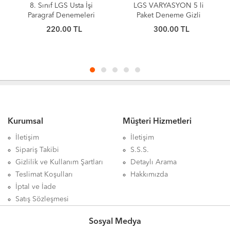
LGS VARYASYON 5 li
Matbu Yayınları 2025 8.
Paket Deneme Gizli
Sınıf Lgs Matematik Soru
Yayınları
Bankası BU1-BU2 SET
300.00 TL
180.00 TL
Kurumsal
Müşteri Hizmetleri
İletişim
İletişim
Sipariş Takibi
S.S.S.
Gizlilik ve Kullanım Şartları
Detaylı Arama
Teslimat Koşulları
Hakkımızda
İptal ve İade
Satış Sözleşmesi
Sosyal Medya