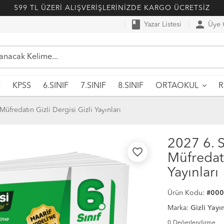
599 TL ÜZERİ ALIŞVERİŞLERİNİZDE KARGO ÜCRETSİZ
book
person
Yazar Listesi
Üye G
F
KPSS
6.SINIF
7.SINIF
8.SINIF
ORTAOKUL
Müfredatın Gizli Dergisi Gizli Yayınları
2027 6. S
favorite_border
Müfredatı
Yayınları
Ürün Kodu:
#00
Marka:
Gizli Yayın
0
Değerlendirme