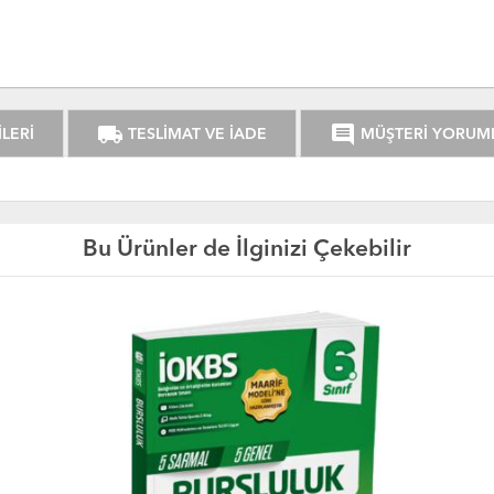
local_shipping
comment
LERİ
TESLİMAT VE İADE
MÜŞTERİ YORUM
Bu Ürünler de İlginizi Çekebilir