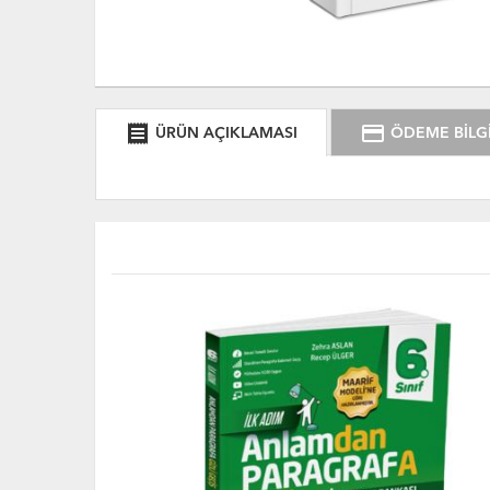
receipt
credit_card
ÜRÜN AÇIKLAMASI
ÖDEME BİLGİ