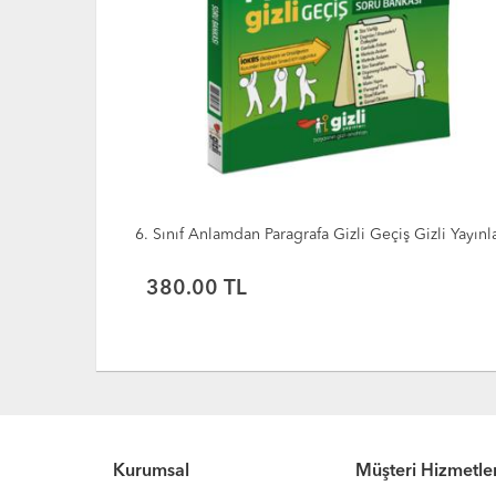
izli Yayınları
İOKBS 6.Sınıf Bursluluk 10 Deneme Sınavı
390.00 TL
Kurumsal
Müşteri Hizmetler