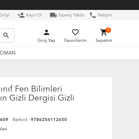
person_add
local_shipping
phone
irişi
Kayıt Ol
Sipariş Takibi
İletişim
person
favorite_border
shopping_cart
0
search
Giriş Yap
Favorilerim
Sepetim
ROMAN
ınıf Fen Bilimleri
n Gizli Dergisi Gizli
0609
Barkod :
9786256112650
ları