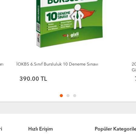
2027 5. Sınıf Fen Bilimleri Müfredatın Gizli Dergisi
20
Gizli Yayınları
Ya
750.00 TL
i
Hızlı Erişim
Popüler Kategoril