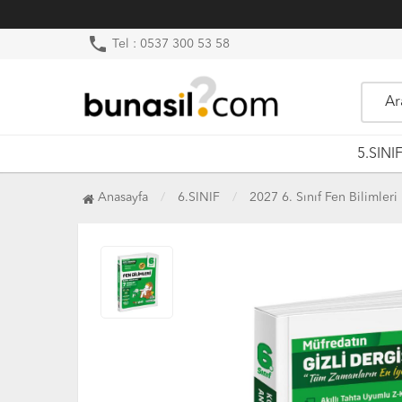
phone
Tel : 0537 300 53 58
5.SINI
Anasayfa
6.SINIF
2027 6. Sınıf Fen Bilimleri 