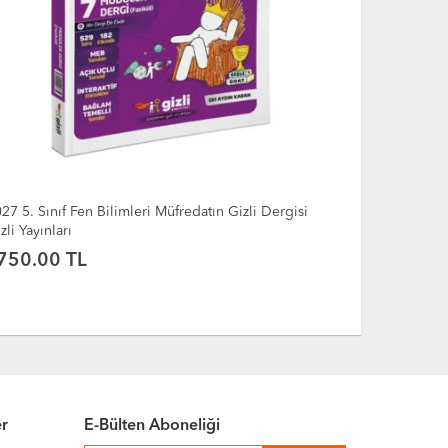
27 6. Sınıf Türkçe Müfredatın Gizli Dergisi Gizli
2027 6. Sınıf
yınları
Yayınları
750.00 TL
750.00 
er
E-Bülten Aboneliği