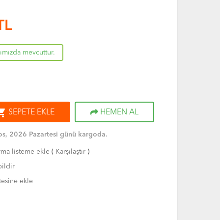
TL
rımızda mevcuttur.
ng_cart
SEPETE EKLE
HEMEN AL
s, 2026 Pazartesi günü kargoda.
rma listeme ekle
(
Karşılaştır
)
ildir
tesine ekle