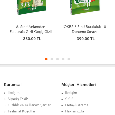
6. Sınıf Anlamdan
İOKBS 6.Sınıf Bursluluk 10
2027
Paragrafa Gizli Geçiş Gizli
Deneme Sınavı
Mü
Yayınları
380.00 TL
390.00 TL
Kurumsal
Müşteri Hizmetleri
İletişim
İletişim
Sipariş Takibi
S.S.S.
Gizlilik ve Kullanım Şartları
Detaylı Arama
Teslimat Koşulları
Hakkımızda