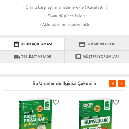
·
Ürünü karşılaştırma listeme ekle
(
Karşılaştır
)
·
Fiyatı düşünce bildir
·
Aklımdakiler listesine ekle
receipt
credit_card
ÜRÜN AÇIKLAMASI
ÖDEME BİLGİLERİ
local_shipping
comment
TESLİMAT VE İADE
MÜŞTERİ YORUMLARI
Bu Ürünler de İlginizi Çekebilir
favorite_border
favorite_border