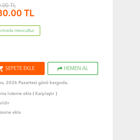
.00 TL
80.00
TL
rımızda mevcuttur.
ng_cart
SEPETE EKLE
HEMEN AL
s, 2026 Pazartesi günü kargoda.
rma listeme ekle
(
Karşılaştır
)
ildir
tesine ekle