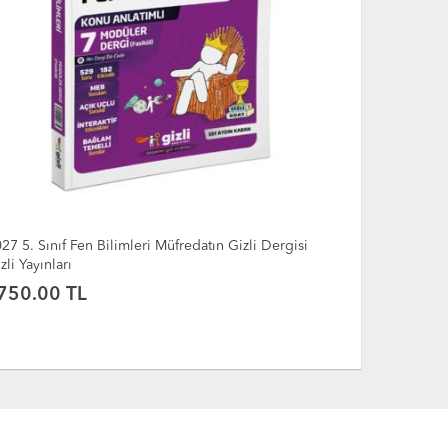
27 6. Sınıf Türkçe Müfredatın Gizli Dergisi Gizli
2027 6. Sınıf
yınları
Gizli Yayınlar
750.00 TL
750.00 