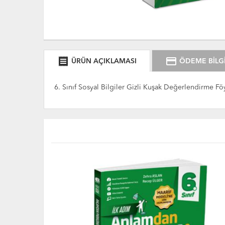
receipt
credit_card
ÜRÜN AÇIKLAMASI
ÖDEME BİLGİ
6. Sınıf Sosyal Bilgiler Gizli Kuşak Değerlendirme Föy