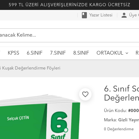
599 TL ÜZERİ ALIŞVERİŞLERİNİZDE KARGO ÜCRETSİZ
book
person
Yazar Listesi
Üye G
F
KPSS
6.SINIF
7.SINIF
8.SINIF
ORTAOKUL
zli Kuşak Değerlendirme Föyleri
6. Sınıf S
favorite_border
Değerlen
Ürün Kodu:
#00
Marka:
Gizli Yayın
0
Değerlendirme