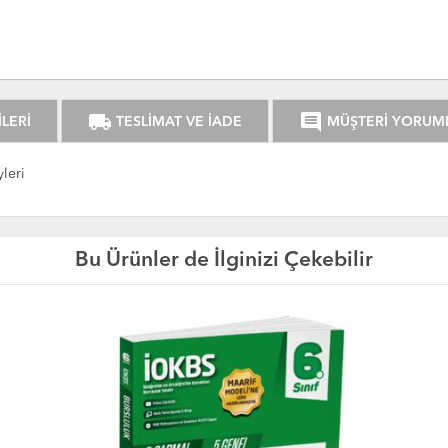
local_shipping
comment
LERİ
TESLİMAT VE İADE
MÜŞTERİ YORUM
leri
Bu Ürünler de İlginizi Çekebilir