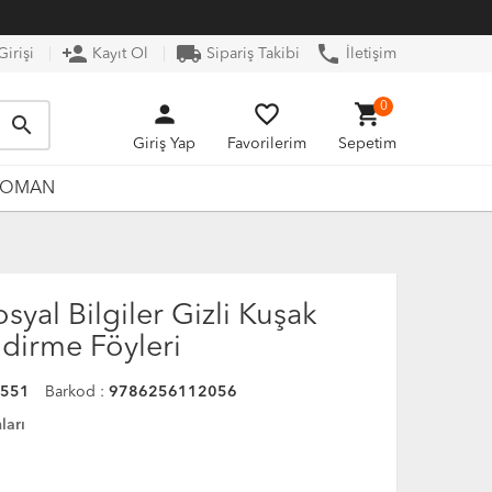
person_add
local_shipping
phone
irişi
Kayıt Ol
Sipariş Takibi
İletişim
person
favorite_border
shopping_cart
0
search
Giriş Yap
Favorilerim
Sepetim
ROMAN
osyal Bilgiler Gizli Kuşak
dirme Föyleri
0551
Barkod :
9786256112056
ları