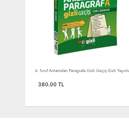
izli Yayınları
İOKBS 6.Sınıf Bursluluk 10 Deneme Sınavı
390.00 TL