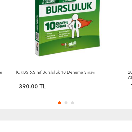
2027 5. Sınıf Fen Bilimleri Müfredatın Gizli Dergisi
20
Gizli Yayınları
Ya
750.00 TL